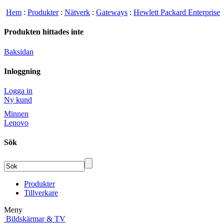
Hem
:
Produkter
:
Nätverk
:
Gateways
:
Hewlett Packard Enterprise
Produkten hittades inte
Baksidan
Inloggning
Logga in
Ny kund
Minnen
Lenovo
Sök
Produkter
Tillverkare
Meny
Bildskärmar & TV