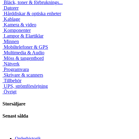
Bläck, toner & förbruknings...
Datorer
Hårddiskar & optiska enheter
Kablage
Kamera & video
Komponenter
Lampor & Elartiklar
Minnen
Mobiltelefoner & GPS
Multimedia & Audio
Möss & tangentbord
Nätverk
Programvara
Skrivare & scanners
Tillbehör
UPS, strömförsörjning
Övrigt
Storsäljare
Senast sålda
Orderhistorik