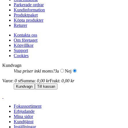
Parkerade ordrar
Kundinformation
Produktpaket
Köpta produkter
Returer
Kontakta oss
Om företaget
Köpvillkor
Support
Cookies
Kundvagn
Visa priser inkl moms?
Ja
Nej
Varor:
0 st
Summa:
0,00 kr
Frakt:
0,00 kr
Fokussortiment
Erbjudande
Mina sidor
Kundtjänst
Inställningar