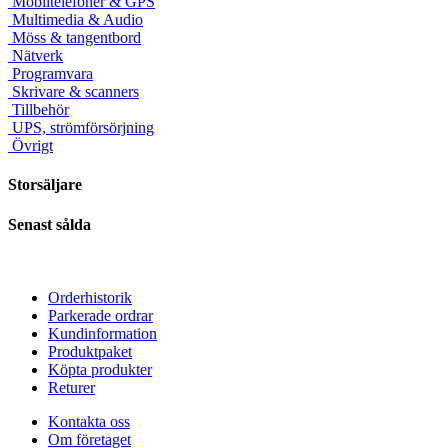
Mobiltelefoner & GPS
Multimedia & Audio
Möss & tangentbord
Nätverk
Programvara
Skrivare & scanners
Tillbehör
UPS, strömförsörjning
Övrigt
Storsäljare
Senast sålda
Orderhistorik
Parkerade ordrar
Kundinformation
Produktpaket
Köpta produkter
Returer
Kontakta oss
Om företaget