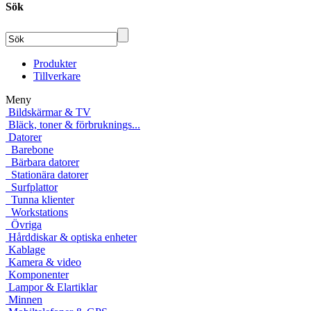
Sök
Produkter
Tillverkare
Meny
Bildskärmar & TV
Bläck, toner & förbruknings...
Datorer
Barebone
Bärbara datorer
Stationära datorer
Surfplattor
Tunna klienter
Workstations
Övriga
Hårddiskar & optiska enheter
Kablage
Kamera & video
Komponenter
Lampor & Elartiklar
Minnen