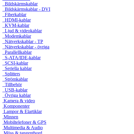
Bildskärmskablar
Bildskärmskablar - DVI
Fiberkablar
HDMI-kablar
KVM-kablar
Ljud & videokablar
Modemkablar
Nätverkskablar - TP
Nätverkskablar - övriga
Parallellkablar
S-ATA/IDE-kablar
SCSI-kablar
Seriella kablar
Splitters
Strömkablar
Tillbehör
USB-kablar
Övriga kablar
Kamera & video
Komponenter
Lampor & Elartiklar
Minnen
Mobiltelefoner & GPS
Multimedia & Audio
Möss & tangentbord