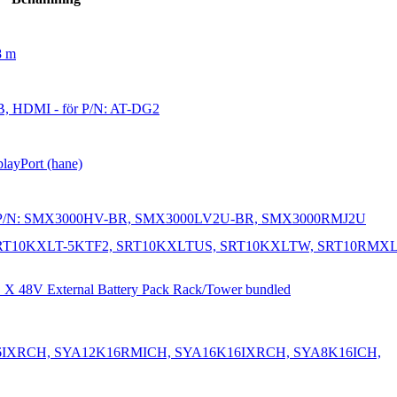
8 m
USB, HDMI - för P/N: AT-DG2
playPort (hane)
rt - för P/N: SMX3000HV-BR, SMX3000LV2U-BR, SMX3000RMJ2U
ör P/N: SRT10KXLT-5KTF2, SRT10KXLTUS, SRT10KXLTW, SRT10RMX
UPS X 48V External Battery Pack Rack/Tower bundled
A12K16IXRCH, SYA12K16RMICH, SYA16K16IXRCH, SYA8K16ICH,