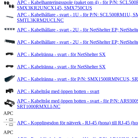
APC - Kabelhanteringsspole (paket om 4) - för P/
SMX3KR2UNCX145, SMX750CUS
APC - Kabelhållare - svart - 1U - för P/N: SCL5
SMTL3KRM2UCLNC
APC - Kabelhållare - svart - 2U - för NetShelter EP; NetShe
APC - Kabelhållare - svart - 2U - för NetShelter EP; NetShe
APC - Kabelränna - svart - för NetShelter SX
APC - Kabelränna - svart - för NetShelter SX
APC - Kabelränna - svart - för P/N: SMX1500RMNC
APC - Kabeltråg med öppen botten - svart
APC - Kabeltråg med öppen botten - svart - för P/N
SRT1000RMXLI-NC
APC
APC - Kopplingsdon för nätverk - RJ-45 (hona) till RJ-45 (hon
APC