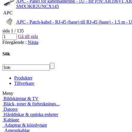
APC - Panel för kabelhantering - 1U - för P/N: AR
SMX3KR2UNCX145
APC
APC - Patch-kabel - RJ-45 (hane) till RJ-45 (hane) - 1.5 m - 
sida 1 / 135
Gå till sida
Föregående
:
Nästa
Sök
Produkter
Tillverkare
Meny
Bildskärmar & TV
Bläck, toner & förbruknings...
Datorer
Hårddiskar & optiska enheter
Kablage
Adaptrar & könsbytare
Antennkablar