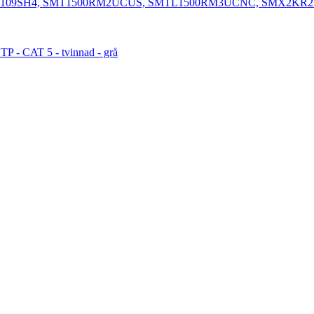
106VI, AR109SH4, SMT1500RM2UCUS, SMTL1500RM3UCNC, SMX2KR
UTP - CAT 5 - tvinnad - grå