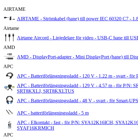
AIRTAME
AIRTAME - Strömkabel (hane) till power IEC 60320 C7 - 1.
Airtame
Airtame Aircord - Linjedelare för video - USB-C hane till 
AMD
AMD - DisplayPort-adapter - Mini DisplayPort (hane) till Dis
APC
APC - Batteriförlängningssladd - 120 V - 1.22 m - sva
APC - Batteriförlängningssladd - 129 V - 4.57 m - f
SRT8KXLJ, SRT8KXLTUS
APC - Batteriförlängningssladd - 48 V - svart - för Smart-
APC - batteriförlängningssladd - 5 m
APC - Elkontakt - fast - för P/N: SYA12K16ICH, SY
SYAF16KRMICH
APC