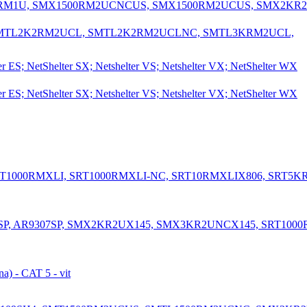
N: SCL500RM1U, SMX1500RM2UCNCUS, SMX1500RM2UCUS, SMX2KR
00RM1U, SMTL2K2RM2UCL, SMTL2K2RM2UCLNC, SMTL3KRM2UCL,
lter ES; NetShelter SX; Netshelter VS; Netshelter VX; NetShelter WX
lter ES; NetShelter SX; Netshelter VS; Netshelter VX; NetShelter WX
US, SRT1000RMXLI, SRT1000RMXLI-NC, SRT10RMXLIX806, SRT
: AR9300SP, AR9307SP, SMX2KR2UX145, SMX3KR2UNCX145, SRT100
a) - CAT 5 - vit