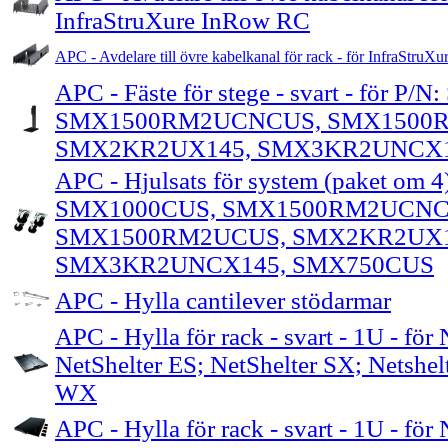
InfraStruXure InRow RC
APC - Avdelare till övre kabelkanal för rack - för InfraStru
APC - Fäste för stege - svart - för P
SMX1500RM2UCNCUS, SMX1500
SMX2KR2UX145, SMX3KR2UNCX1
APC - Hjulsats för system (paket om 4)
SMX1000CUS, SMX1500RM2UCNC
SMX1500RM2UCUS, SMX2KR2UX1
SMX3KR2UNCX145, SMX750CUS
APC - Hylla cantilever stödarmar
APC - Hylla för rack - svart - 1U - för
NetShelter ES; NetShelter SX; Netshel
WX
APC - Hylla för rack - svart - 1U - för