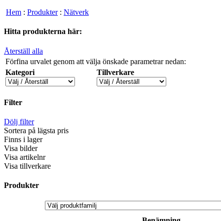
Hem
:
Produkter
:
Nätverk
Hitta produkterna här:
Återställ alla
Förfina urvalet genom att välja önskade parametrar nedan:
Kategori
Tillverkare
Filter
Dölj filter
Sortera på lägsta pris
Finns i lager
Visa bilder
Visa artikelnr
Visa tillverkare
Produkter
Benämning