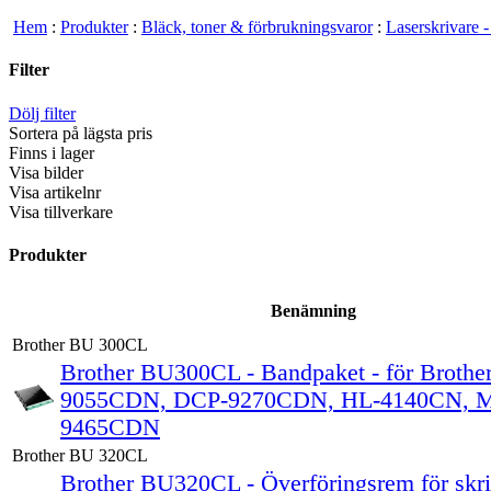
Hem
:
Produkter
:
Bläck, toner & förbrukningsvaror
:
Laserskrivare -
Filter
Dölj filter
Sortera på lägsta pris
Finns i lager
Visa bilder
Visa artikelnr
Visa tillverkare
Produkter
Benämning
Brother BU 300CL
Brother BU300CL - Bandpaket - för Brothe
9055CDN, DCP-9270CDN, HL-4140CN, 
9465CDN
Brother BU 320CL
Brother BU320CL - Överföringsrem för skriv