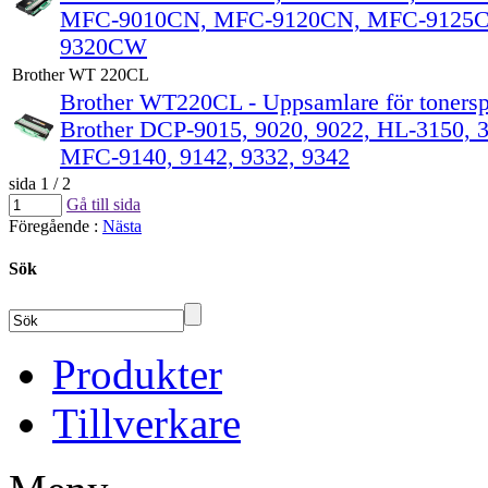
MFC-9010CN, MFC-9120CN, MFC-9125
9320CW
Brother WT 220CL
Brother WT220CL - Uppsamlare för tonerspil
Brother DCP-9015, 9020, 9022, HL-3150, 3
MFC-9140, 9142, 9332, 9342
sida 1 / 2
Gå till sida
Föregående
:
Nästa
Sök
Produkter
Tillverkare