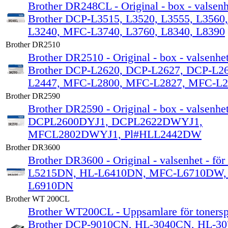
Brother DR248CL - Original - box - valsenhe
Brother DCP-L3515, L3520, L3555, L3560
L3240, MFC-L3740, L3760, L8340, L8390
Brother DR2510
Brother DR2510 - Original - box - valsenhet
Brother DCP-L2620, DCP-L2627, DCP-L26
L2447, MFC-L2800, MFC-L2827, MFC-L2
Brother DR2590
Brother DR2590 - Original - box - valsenhet
DCPL2600DYJ1, DCPL2622DWYJ1,
MFCL2802DWYJ1, Pl#HLL2442DW
Brother DR3600
Brother DR3600 - Original - valsenhet - för
L5215DN, HL-L6410DN, MFC-L6710DW,
L6910DN
Brother WT 200CL
Brother WT200CL - Uppsamlare för tonerspil
Brother DCP-9010CN, HL-3040CN, HL-3