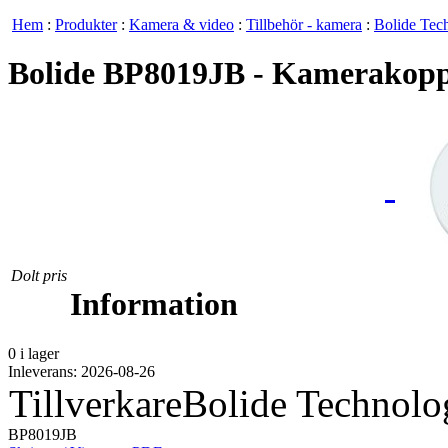
Hem
:
Produkter
:
Kamera & video
:
Tillbehör - kamera
:
Bolide Tec
Bolide BP8019JB - Kamerakopp
Dolt pris
Information
0 i lager
Inleverans: 2026-08-26
Tillverkare
Bolide Technol
BP8019JB