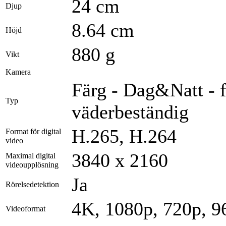
24 cm
Djup
8.64 cm
Höjd
880 g
Vikt
Kamera
Färg - Dag&Natt - f
Typ
väderbeständig
H.265, H.264
Format för digital
video
3840 x 2160
Maximal digital
videoupplösning
Ja
Rörelsedetektion
4K, 1080p, 720p, 9
Videoformat