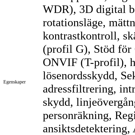
WDR), 3D digital b
rotationsläge, mättn
kontrastkontroll, s
(profil G), Stöd för
ONVIF (T-profil), hj
lösenordsskydd, Se
Egenskaper
adressfiltrering, in
skydd, linjeövergån
personräkning, Regi
ansiktsdetektering,