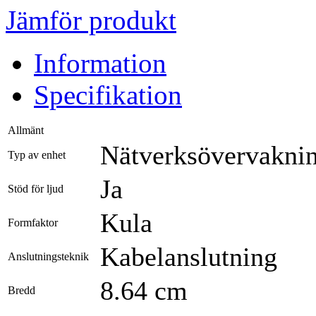
Jämför produkt
Information
Specifikation
Allmänt
Nätverksövervakni
Typ av enhet
Ja
Stöd för ljud
Kula
Formfaktor
Kabelanslutning
Anslutningsteknik
8.64 cm
Bredd