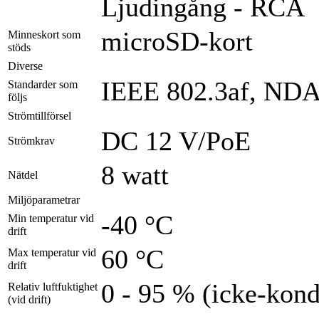
Ljudingång - RCA
microSD-kort
Minneskort som
stöds
Diverse
IEEE 802.3af, NDA
Standarder som
följs
Strömtillförsel
DC 12 V/PoE
Strömkrav
8 watt
Nätdel
Miljöparametrar
-40 °C
Min temperatur vid
drift
60 °C
Max temperatur vid
drift
0 - 95 % (icke-kon
Relativ luftfuktighet
(vid drift)