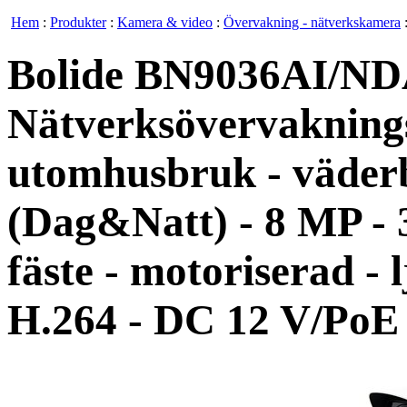
Hem
:
Produkter
:
Kamera & video
:
Övervakning - nätverkskamera
Bolide BN9036AI/ND
Nätverksövervaknings
utomhusbruk - väderb
(Dag&Natt) - 8 MP - 
fäste - motoriserad - 
H.264 - DC 12 V/PoE