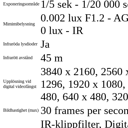
1/5 sek - 1/20 000 
Exponeringsområde
0.002 lux F1.2 - A
Mimimibelysning
0 lux - IR
Ja
Infraröda lysdioder
45 m
Infrarött avstånd
3840 x 2160, 2560 
1296, 1920 x 1080,
Upplösning vid
digital videofångst
480, 640 x 480, 32
30 frames per seco
Bildhastighet (max)
IR-klippfilter, Di