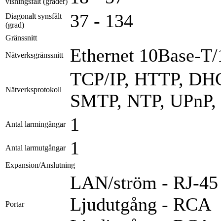
visningsfält (grader)
37 - 134
Diagonalt synsfält
(grad)
Gränssnitt
Ethernet 10Base-T
Nätverksgränssnitt
TCP/IP, HTTP, DH
Nätverksprotokoll
SMTP, NTP, UPnP,
1
Antal larmingångar
1
Antal larmutgångar
Expansion/Anslutning
LAN/ström - RJ-45
Ljudutgång - RCA
Portar