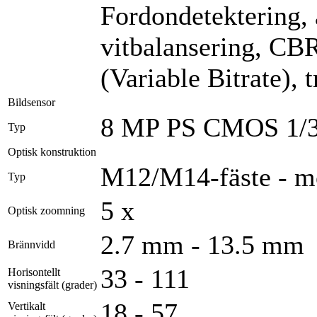
Fordondetektering, 
vitbalansering, CB
(Variable Bitrate), 
Bildsensor
8 MP PS CMOS 1/
Typ
Optisk konstruktion
M12/M14-fäste - m
Typ
5 x
Optisk zoomning
2.7 mm - 13.5 mm
Brännvidd
33 - 111
Horisontellt
visningsfält (grader)
18 - 57
Vertikalt